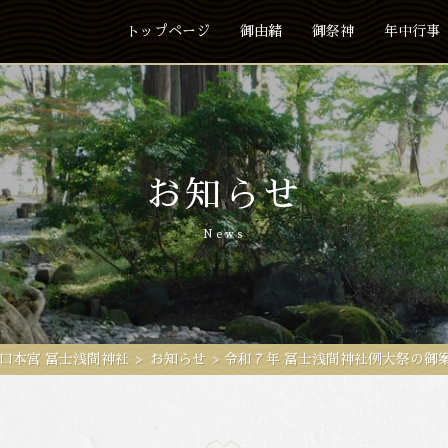
トップページ
御由緒
御祭神
年中行事
お知らせ
News
口本宮 冨士浅間神社
>
お知らせ
>
令和７年 冨士浅間神社例大祭の御