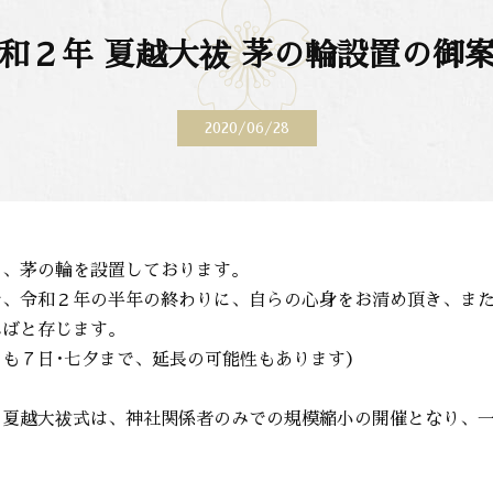
和２年 夏越大祓 茅の輪設置の御
2020/06/28
て、茅の輪を設置しております。
で、令和２年の半年の終わりに、自らの心身をお清め頂き、ま
ればと存じます。
も７日･七夕まで、延長の可能性もあります）
・夏越大祓式は、神社関係者のみでの規模縮小の開催となり、