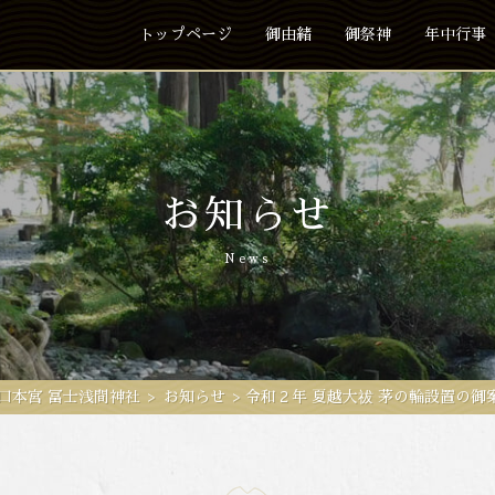
トップページ
御由緒
御祭神
年中行事
お知らせ
News
口本宮 冨士浅間神社
>
お知らせ
>
令和２年 夏越大祓 茅の輪設置の御