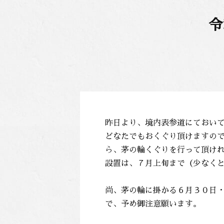
令
昨日より、境内表参道にておい
どなたでもおくぐり頂けますの
ら、茅の輪くぐりを行って頂け
設置は、７月上旬まで（少なくと
尚、茅の輪に掛かる６月３０日
で、予め御注意願います。