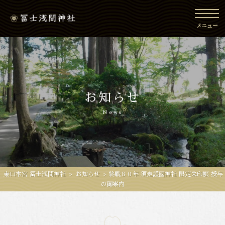
toggl
navig
メニュー
お知らせ
News
東口本宮 冨士浅間神社
>
お知らせ
>
終戦８０年 須走護國神社 限定朱印帳 授与
の御案内