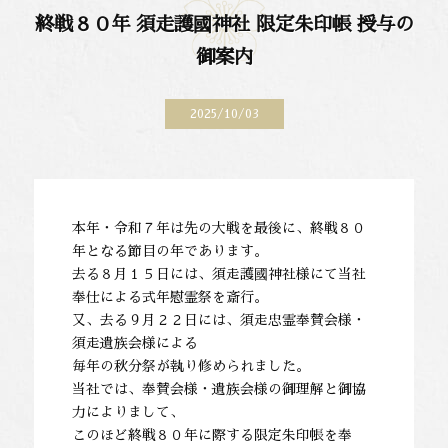
終戦８０年 須走護國神社 限定朱印帳 授与の
御案内
2025/10/03
本年・令和７年は先の大戦を最後に、終戦８０
年となる節目の年であります。
去る８月１５日には、須走護國神社様にて当社
奉仕による式年慰霊祭を斎行。
又、去る９月２２日には、須走忠霊奉賛会様・
須走遺族会様による
毎年の秋分祭が執り修められました。
当社では、奉賛会様・遺族会様の御理解と御協
力によりまして、
このほど終戦８０年に際する限定朱印帳を奉