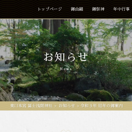
トップページ
御由緒
御祭神
年中行事
お知らせ
News
東口本宮 冨士浅間神社
>
お知らせ
>
令和３年 厄年の御案内