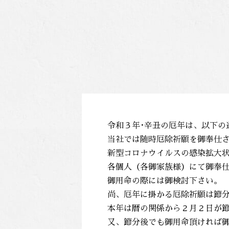
令和３年･辛丑の厄年は、以下の
当社では随時厄除祈願を御奉仕
新型コロナウイルスの感染拡大
各個人（各御家族様）にて御奉
御用命の際には御検討下さい。
尚、厄年に掛かる厄除祈願は節
本年は暦の関係から２月２日が
又、節分後でも御用命頂ければ