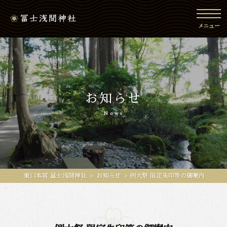
toggl
navig
メニュー
お知らせ
News
東口本宮 冨士浅間神社
>
お知らせ
>
例大祭 限定朱印等の御案内