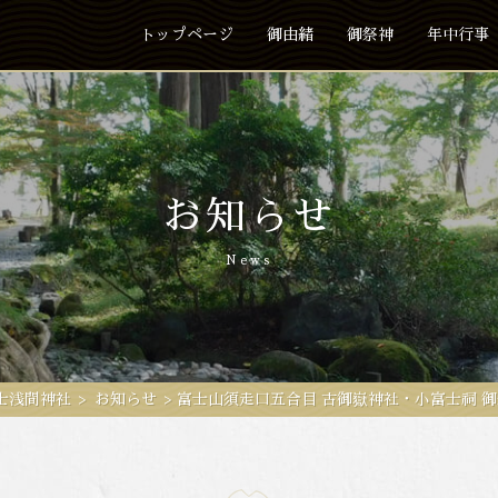
トップページ
御由緒
御祭神
年中行事
お知らせ
News
士浅間神社
>
お知らせ
>
富士山須走口五合目 古御嶽神社・小富士祠 