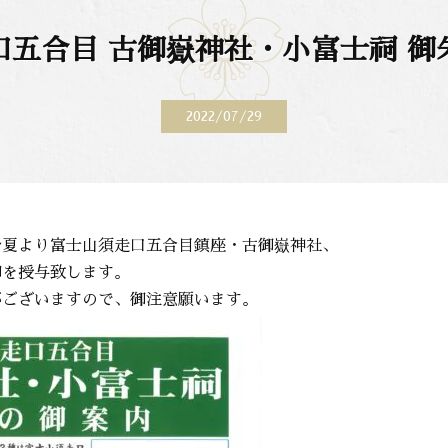
口五合目 古御嶽神社・小富士祠 御
2022/07/29
今夏より富士山須走口五合目鎮座・古御嶽神社、
印を授与致します。
がございますので、御注意願います。