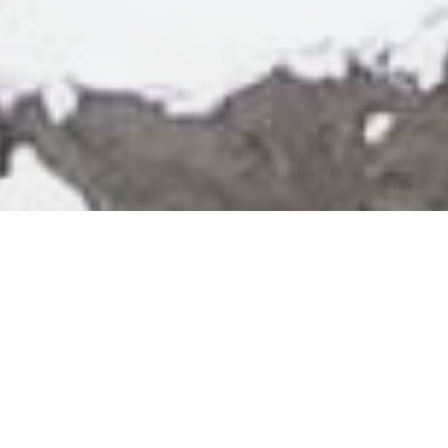
お知らせ
令和８年 ８･９月 戌の日･安産祈願の御案内
2026/07/29